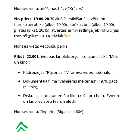
Norises vieta: airēšanas bāze “Krāces”
No plkst. 19.00-20.30
aktīvā iesildīšanās svētkiem –
fitnesa aerobika (plkst. 19.00), spēka zona (plkst. 19.00),
pilates (plkst. 20.15), atvērtais armvrestlinga jeb roku cīņas
treniņš (plkst. 19.00). Plašāk
šeit
Norises vieta: Vecpuišu parks
Plkst. 22.00
brīvdabas kinolektorijs – ceļojums laikā “Mēs
un kino”:
Kādreizējās “Rūjienas TV” arhīva videomateriāls;
Dokumentālā filma “Valmieras meitenes”, 1970. gads
(53 min);
Diskusija ar dokumentālo filmu režisoru Ivaru Zviedri
un kinorežisoru Ivaru Selecki
Norises vieta: Jāņparks (Rīgas iela 60A)