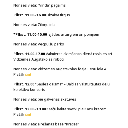
Norises vieta: “Vinda” pagalms
Plkst. 11.00–16.00
Dizaina tirgus
Norises vieta: Ziloņu iela
*Plkst. 11.00-15.00
izjādes ar zirgiem un ponijiem
Norises vieta: Vecpuišu parks
Plkst. 11.00-17.00
Valmieras dzimšanas dienā rosīsies arī
Vidzemes Augstskolas roboti.
Norises vieta: Vidzemes Augstskolas foajē Cēsu ielā 4.
Plašāk
šeit
Plkst. 12.00
“Saules gaismā” – Baltijas valstu tautas deju
kolektīvu koncerts
Norises vieta: pie galvenās skatuves
Plkst. 12.00–19.00
Krāču kakta svētki pie Kazu krācēm.
Plašāk
šeit
Norises vieta: airēšanas bāze “Krāces”