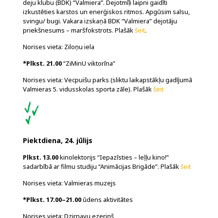
deju klubu (BDK) “Valmiera”. Dejotmīļi laipni gaidīti
izkustēties karstos un enerģiskos ritmos. Apgūsim salsu,
svingu/ bugi. Vakara izskaņā BDK “Valmiera” dejotāju
priekšnesums – maršfokstrots. Plašāk
šeit
.
Norises vieta: Ziloņu iela
*Plkst. 21.00
“ZiMinU viktorīna”
Norises vieta: Vecpuišu parks (sliktu laikapstākļu gadījumā
Valmieras 5. vidusskolas sporta zāle). Plašāk
šeit
Piektdiena, 24. jūlijs
Plkst. 13.00
kinolektorijs “Iepazīsties – leļļu kino!”
sadarbībā ar filmu studiju “Animācijas Brigāde”. Plašāk
šeit
Norises vieta: Valmieras muzejs
*Plkst. 17.00–21.00
ūdens aktivitātes
Norises vieta: Dzirnavu ezeriņš