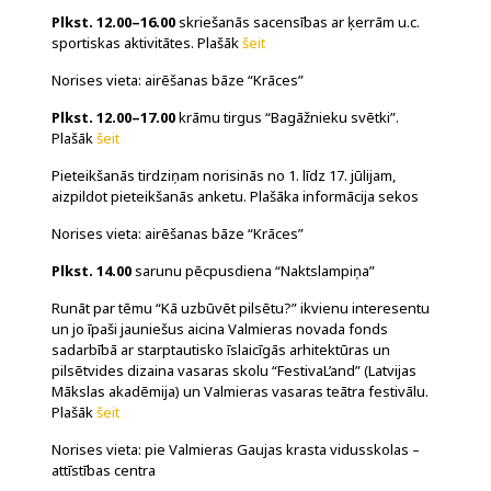
Plkst. 12.00–16.00
skriešanās sacensības ar ķerrām u.c.
sportiskas aktivitātes. Plašāk
šeit
Norises vieta: airēšanas bāze “Krāces”
Plkst. 12.00–17.00
krāmu tirgus “Bagāžnieku svētki”.
Plašāk
šeit
Pieteikšanās tirdziņam norisinās no 1. līdz 17. jūlijam,
aizpildot pieteikšanās anketu. Plašāka informācija sekos
Norises vieta: airēšanas bāze “Krāces”
Plkst. 14.00
sarunu pēcpusdiena “Naktslampiņa”
Runāt par tēmu “Kā uzbūvēt pilsētu?” ikvienu interesentu
un jo īpaši jauniešus aicina Valmieras novada fonds
sadarbībā ar starptautisko īslaicīgās arhitektūras un
pilsētvides dizaina vasaras skolu “FestivaL’and” (Latvijas
Mākslas akadēmija) un Valmieras vasaras teātra festivālu.
Plašāk
šeit
Norises vieta: pie Valmieras Gaujas krasta vidusskolas –
attīstības centra