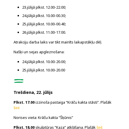
23.jūlijā plkst. 12.00-22.00;
24.jūlijā plkst. 10.00-00.30;
25.jūlijā plkst. 10.00-00.40;
26.jūlijā plkst. 11.00-17.00.
Atrakciju darba laiks var tikt mainīts laikapstākļu dēļ.
Našķi un sejas apgleznošana:
24.jūlijā plkst. 10.00-20.00;
25.jūlijā plkst. 10.00-20.00
Trešdiena, 22. jūlijs
Plkst. 17.00
izzinoša pastaiga “Krāču kakta stāsti”. Plašāk
šeit
Norises vieta: Krāču kakta “Šķūnis”
Plkst. 18.00
skulptūras “Kaza” atklāšana. Plašāk
šeit