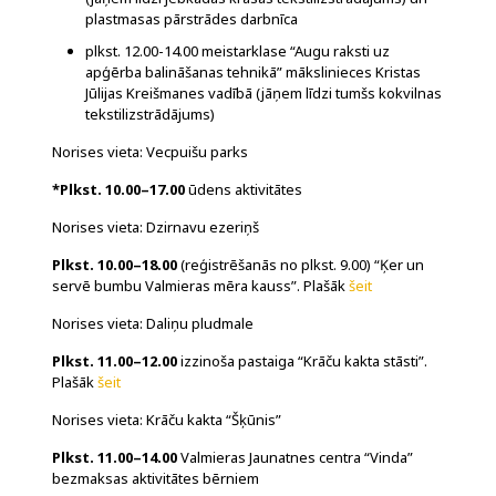
plastmasas pārstrādes darbnīca
plkst. 12.00-14.00 meistarklase “Augu raksti uz
apģērba balināšanas tehnikā” mākslinieces Kristas
Jūlijas Kreišmanes vadībā (jāņem līdzi tumšs kokvilnas
tekstilizstrādājums)
Norises vieta: Vecpuišu parks
*Plkst. 10.00–17.00
ūdens aktivitātes
Norises vieta: Dzirnavu ezeriņš
Plkst. 10.00–18.00
(reģistrēšanās no plkst. 9.00) “Ķer un
servē bumbu Valmieras mēra kauss”. Plašāk
šeit
Norises vieta: Daliņu pludmale
Plkst. 11.00–12.00
izzinoša pastaiga “Krāču kakta stāsti”.
Plašāk
šeit
Norises vieta: Krāču kakta “Šķūnis”
Plkst. 11.00–14.00
Valmieras Jaunatnes centra “Vinda”
bezmaksas aktivitātes bērniem