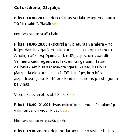
Ceturtdiena, 23. jūlijs
Plkst. 16.00-20.00
orientēšanās seriāla “Magnēts” kārta
“Krāču kakts”. Plašāk
šeit
Norises vieta: Krāču kakts
Plkst. 18.00-20.00
ekskursija “7 pieturas Valmierā – no
leģendām līdz garšām”. Ekskursijas laikā kopā ar Inetu
Amoliņu būs iespējams sadzirdēt, sajust un izbaudīt
Valmieru caur leģendām, faktiem un garšām. Tāpat
dalībniekiem būs sagatavota “garšu karte”, kas būs
jāaizpilda ekskursijas laikā. Trīs laimīgie, kuri būs
aizpildījuši “garšu karti” bez kļūdām, saņems pārsteiguma
balviņas.
Vietu skaits ierobežots! Plašāk
šeit
Plkst. 18.00–21.00
brīvais mikrofons – muzicēs talantīgi
valmierieši un viesi. Plašāk
šeit
Norises vieta: Vecpuišu parks
Plkst. 19.00
atvērtā deju nodarbība “Dejo visi” ar balles