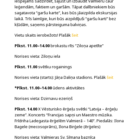
iespējams sadzirdēt, sajust un izbaudīt Valmieru caur
leģendām, faktiem un garšām. Tāpat dalībniekiem būs
sagatavota “garšu karte”, kas būs jāaizpilda ekskursijas
laikā. Trīs laimīgie, kuri būs aizpildījuši “garšu karti” bez
kļūdām, saņems pārsteiguma balviņas.
Vietu skaits ierobežots! Plašāk
šeit
Plkst. 11.00–14.00
brokastu rīts “Ziloņa apetīte”
Norises vieta: Ziloņu iela
Plkst. 11.00
svētku rogainings
Norises vieta (starts): Jāņa Daliņa stadions. Plašāk
šeit
*Plkst. 11.00–14.00
ūdens aktivitātes
Norises vieta: Dzirnavu ezeriņš
Plkst. 14.00
X Vēsturisko ērģeļu svētki “Latvija – ērģeļu
zeme”. Koncerts “Francijas sapņi un Maestro mūzika.
Frīdriha Ladegasta ērģelēm Valmierā – 140”. Piedalās: Ilona
Bagele (mecosoprāns), Ilona Birģele (ērģeles)
Norises vieta: Valmieras Sv. Sīmaņa baznīca