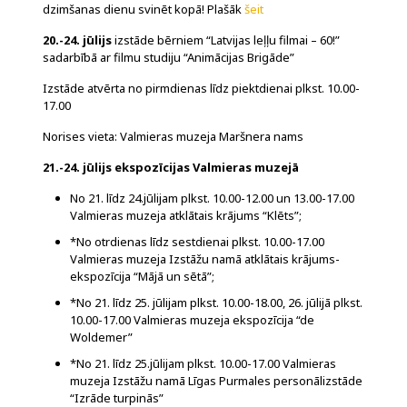
dzimšanas dienu svinēt kopā! Plašāk
šeit
20.-24. jūlijs
izstāde bērniem “Latvijas leļļu filmai – 60!”
sadarbībā ar filmu studiju “Animācijas Brigāde”
Izstāde atvērta no pirmdienas līdz piektdienai plkst. 10.00-
17.00
Norises vieta: Valmieras muzeja Maršnera nams
21.-24. jūlijs ekspozīcijas Valmieras muzejā
No 21. līdz 24.jūlijam plkst. 10.00-12.00 un 13.00-17.00
Valmieras muzeja atklātais krājums “Klēts”;
*No otrdienas līdz sestdienai plkst. 10.00-17.00
Valmieras muzeja Izstāžu namā atklātais krājums-
ekspozīcija “Mājā un sētā”;
*No 21. līdz 25. jūlijam plkst. 10.00-18.00, 26. jūlijā plkst.
10.00-17.00 Valmieras muzeja ekspozīcija “de
Woldemer”
*No 21. līdz 25.jūlijam plkst. 10.00-17.00 Valmieras
muzeja Izstāžu namā Līgas Purmales personālizstāde
“Izrāde turpinās”