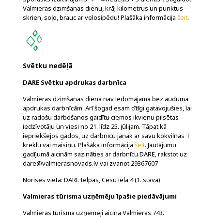
Valmieras dzimšanas dienu, krāj kilometrus un punktus –
skrien, soļo, brauc ar velosipēdu! Plašāka informācija
šeit
.
Svētku nedēļā
DARE Svētku apdrukas darbnīca
Valmieras dzimšanas diena nav iedomājama bez auduma
apdrukas darbnīcām. Arī šogad esam cītīgi gatavojušies, lai
uz radošu darbošanos gaidītu ciemos ikvienu pilsētas
iedzīvotāju un viesi no 21. līdz 25. jūlijam. Tāpat kā
iepriekšejos gados, uz darbnīcu jānāk ar savu kokvilnas T
kreklu vai maisiņu. Plašāka informācija
šeit
. Jautājumu
gadījumā aicinām sazināties ar darbnīcu DARE, rakstot uz
dare@valmierasnovads.lv vai zvanot 29367607
Norises vieta: DARE telpas, Cēsu iela 4 (1. stāvā)
Valmieras tūrisma uzņēmēju īpašie piedāvājumi
Valmieras tūrisma uzņēmēji aicina Valmieras 743.