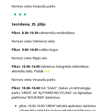
Norises vieta: Vecpuišu parks
Sestdiena, 25. jūlijs
Plkst. 8.30–10.30
valmieriešu modināšana
Norises vieta: Valmieras ielas
Plkst. 9.00–16.00
svētku tirgus
Norises vieta: Rīgas iela
Plkst. 10.00–16.00
Valmieras Integrētās bibliotēkas
aktivitāšu telts. Plašāk
šeit
Norises vieta: Vecpuišu parks
Plkst. 10.00–16.00
SIA “ZAAO”, Dabas un tehnoloģiju
parks “URDA”, AS “AJ POWER RECYCLING” un ilgtspējas
platforma “BOURZMA” darbnīcas:
plkst. 10.00-16.00 “URDA” tekstila apdrukas darbnīca
(jāņem līdzi jebkādas krāsas tekstilizstrādājums) un