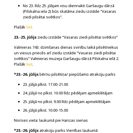
No 23. līdz 25. jūlijam visu diennakti Garšaugu dārzā
(Pilskalna iela 2) būs skatāma ziedu izstāde “Vasaras
ziedi pilsētai svētkos”.
Plašāk
šeit
23.-25. jūlijs
ziedu izstāde “Vasaras ziedi pilsētai svētkos”
Valmieras 743. dzimšanas dienas svinību laikā pilsētniekus
un viesus priecēs arī ziedu izstāde “Vasaras ziedi pilsētai
svētkos” Valmieras muzeja Garšaugu dārzā Pilskalna ielā 2.
Plašāk
šeit
.
*23.-26. jūlijs
bērnu pilsētiņa/ piepūšamo atrakciju parks
23. jūlijā plkst. 17.00-21.00
24. jūlijā no plkst. 10.00 līdz pēdējam apmeklētājam
25. jūlijā no plkst. 9.00 līdz pēdējam apmeklētājam
26. jūlijā plkst. 10.00-15.00
Norises vieta: laukumā pie Hanzas sienas
*23.-26. jūlijs
atrakciju parks Vienības laukumā