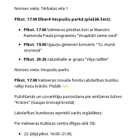
Norises vieta: Tērbatas iela 1
Plkst. 17.00 šīberē Vecpuišu parkā (plašāk
šeit
):
Plkst. 17.00
Valmieras pilsētas kori ar Maestro
Raimonda Paula programmu “Visapkārt zeme zied”
Plkst. 19.00
Igauņu ģimenes koncerts “Tu munā
sirsneņā”
Plkst. 20.30
zaļumballe ar grupu “Vēja radītie”
Norises vieta: Vecpuišu parks
Plkst. 17.00
Valmieras novada fonda Labdarības bumbu
rallijs Kazu krācēs. Plašāk
šeit
Pulcēšanās un uzvarētāju paziņošana pie airēšanas bāzes
“Krāces” (Gaujas kreisajā krastā)
Labdarības bumbiņas iepriekš varēs iegādāties:
Pie Valmieras Kultūras centra (Rīgas ielā 10):
22. jūlijā plkst. 16.00–21.00,