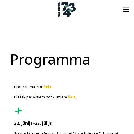
Programma
Programma PDF
šeit
.
Plašāk par visiem notikumiem
šeit
.
22. jūnijs–23. jūlijs
Sportisks izaicinājums “7 = 4 nedēļas + 3 dienas”. Sagaidot