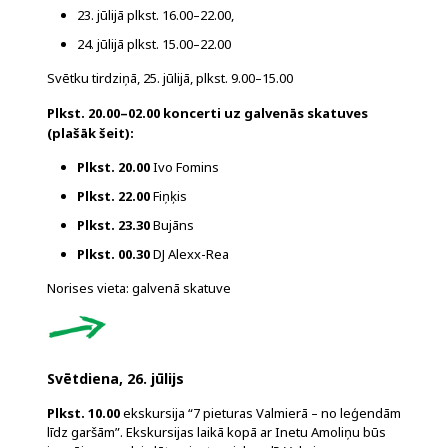
23. jūlijā plkst. 16.00–22.00,
24. jūlijā plkst. 15.00–22.00
Svētku tirdziņā, 25. jūlijā, plkst. 9.00–15.00
Plkst. 20.00–02.00 koncerti uz galvenās skatuves
(plašāk
šeit
):
Plkst. 20.00
Ivo Fomins
Plkst. 22.00
Fiņķis
Plkst. 23.30
Bujāns
Plkst. 00.30
DJ Alexx-Rea
Norises vieta: galvenā skatuve
Svētdiena, 26. jūlijs
Plkst. 10.00
ekskursija “7 pieturas Valmierā – no leģendām
līdz garšām”. Ekskursijas laikā kopā ar Inetu Amoliņu būs