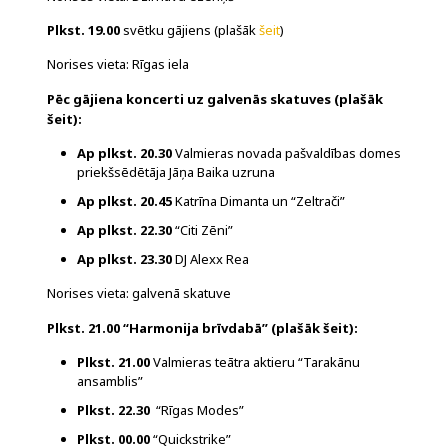
Plkst. 19.00
svētku gājiens (plašāk
šeit
)
Norises vieta: Rīgas iela
Pēc gājiena koncerti uz galvenās skatuves (plašāk
šeit
):
Ap plkst. 20.30
Valmieras novada pašvaldības domes
priekšsēdētāja Jāņa Baika uzruna
Ap plkst. 20.45
Katrīna Dimanta un “Zeltrači”
Ap plkst. 22.30
“Citi Zēni”
Ap plkst. 23.30
DJ Alexx Rea
Norises vieta: galvenā skatuve
Plkst. 21.00 “Harmonija brīvdabā” (plašāk
šeit
):
Plkst. 21.00
Valmieras teātra aktieru “Tarakānu
ansamblis”
Plkst. 22.30
“Rīgas Modes”
Plkst. 00.00
“Quickstrike”