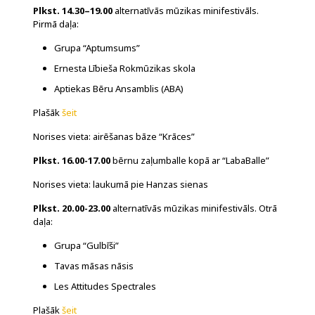
Plkst. 14.30–19.00
alternatīvās mūzikas minifestivāls.
Pirmā daļa:
Grupa “Aptumsums”
Ernesta Lībieša Rokmūzikas skola
Aptiekas Bēru Ansamblis (ABA)
Plašāk
šeit
Norises vieta: airēšanas bāze “Krāces”
Plkst. 16.00-17.00
bērnu zaļumballe kopā ar “LabaBalle”
Norises vieta: laukumā pie Hanzas sienas
Plkst. 20.00-23.00
alternatīvās mūzikas minifestivāls.
Otrā
daļa:
Grupa “Gulbīši”
Tavas māsas nāsis
Les Attitudes Spectrales
Plašāk
šeit