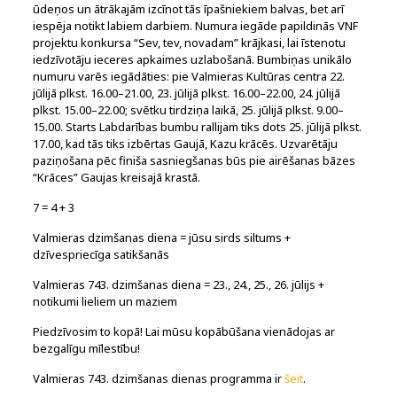
ūdeņos un ātrākajām izcīnot tās īpašniekiem balvas, bet arī
iespēja notikt labiem darbiem. Numura iegāde papildinās VNF
projektu konkursa “Sev, tev, novadam” krājkasi, lai īstenotu
iedzīvotāju ieceres apkaimes uzlabošanā. Bumbiņas unikālo
numuru varēs iegādāties: pie Valmieras Kultūras centra 22.
jūlijā plkst. 16.00–21.00, 23. jūlijā plkst. 16.00–22.00, 24. jūlijā
plkst. 15.00–22.00; svētku tirdziņa laikā, 25. jūlijā plkst. 9.00–
15.00. Starts Labdarības bumbu rallijam tiks dots 25. jūlijā plkst.
17.00, kad tās tiks izbērtas Gaujā, Kazu krācēs. Uzvarētāju
paziņošana pēc finiša sasniegšanas būs pie airēšanas bāzes
“Krāces” Gaujas kreisajā krastā.
7 = 4 + 3
Valmieras dzimšanas diena = jūsu sirds siltums +
dzīvespriecīga satikšanās
Valmieras 743. dzimšanas diena = 23., 24., 25., 26. jūlijs +
notikumi lieliem un maziem
Piedzīvosim to kopā! Lai mūsu kopābūšana vienādojas ar
bezgalīgu mīlestību!
Valmieras 743. dzimšanas dienas programma ir
šeit
.