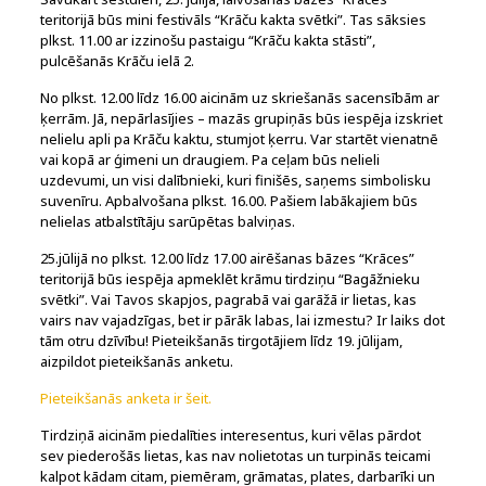
teritorijā būs mini festivāls “Krāču kakta svētki”. Tas sāksies
plkst. 11.00 ar izzinošu pastaigu “Krāču kakta stāsti”,
pulcēšanās Krāču ielā 2.
No plkst. 12.00 līdz 16.00 aicinām uz skriešanās sacensībām ar
ķerrām. Jā, nepārlasījies – mazās grupiņās būs iespēja izskriet
nelielu apli pa Krāču kaktu, stumjot ķerru. Var startēt vienatnē
vai kopā ar ģimeni un draugiem. Pa ceļam būs nelieli
uzdevumi, un visi dalībnieki, kuri finišēs, saņems simbolisku
suvenīru. Apbalvošana plkst. 16.00. Pašiem labākajiem būs
nelielas atbalstītāju sarūpētas balviņas.
25.jūlijā no plkst. 12.00 līdz 17.00 airēšanas bāzes “Krāces”
teritorijā būs iespēja apmeklēt krāmu tirdziņu “Bagāžnieku
svētki”. Vai Tavos skapjos, pagrabā vai garāžā ir lietas, kas
vairs nav vajadzīgas, bet ir pārāk labas, lai izmestu? Ir laiks dot
tām otru dzīvību! Pieteikšanās tirgotājiem līdz 19. jūlijam,
aizpildot pieteikšanās anketu.
Pieteikšanās anketa ir šeit.
Tirdziņā aicinām piedalīties interesentus, kuri vēlas pārdot
sev piederošās lietas, kas nav nolietotas un turpinās teicami
kalpot kādam citam, piemēram, grāmatas, plates, darbarīki un