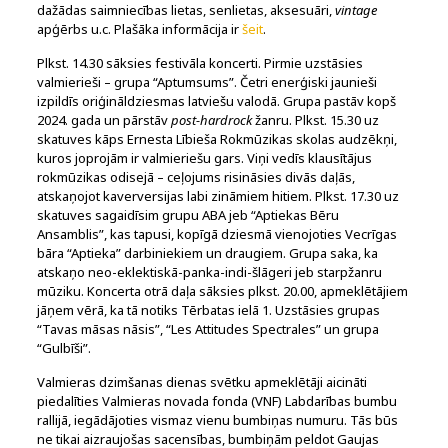
dažādas saimniecības lietas, senlietas, aksesuāri,
vintage
apģērbs u.c. Plašāka informācija ir
šeit
.
Plkst. 14.30 sāksies festivāla koncerti. Pirmie uzstāsies
valmierieši – grupa “Aptumsums”. Četri enerģiski jaunieši
izpildīs oriģināldziesmas latviešu valodā. Grupa pastāv kopš
2024. gada un pārstāv
post-hardrock
žanru. Plkst. 15.30 uz
skatuves kāps Ernesta Lībieša Rokmūzikas skolas audzēkņi,
kuros joprojām ir valmieriešu gars. Viņi vedīs klausītājus
rokmūzikas odisejā – ceļojums risināsies divās daļās,
atskaņojot kaverversijas labi zināmiem hitiem. Plkst. 17.30 uz
skatuves sagaidīsim grupu ABA jeb “Aptiekas Bēru
Ansamblis”, kas tapusi, kopīgā dziesmā vienojoties Vecrīgas
bāra “Aptieka” darbiniekiem un draugiem. Grupa saka, ka
atskaņo neo-eklektiskā-panka-indi-šlāgeri jeb starpžanru
mūziku. Koncerta otrā daļa sāksies plkst. 20.00, apmeklētājiem
jāņem vērā, ka tā notiks Tērbatas ielā 1. Uzstāsies grupas
“Tavas māsas nāsis”, “Les Attitudes Spectrales” un grupa
“Gulbīši”.
Valmieras dzimšanas dienas svētku apmeklētāji aicināti
piedalīties Valmieras novada fonda (VNF) Labdarības bumbu
rallijā, iegādājoties vismaz vienu bumbiņas numuru. Tās būs
ne tikai aizraujošas sacensības, bumbiņām peldot Gaujas