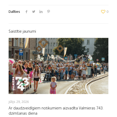
Dalīties
0
Saistītie jaunumi
jūlijs 29, 2026
Ar daudzveidīgiem notikumiem aizvadīta Valmieras 743.
dzimšanas diena