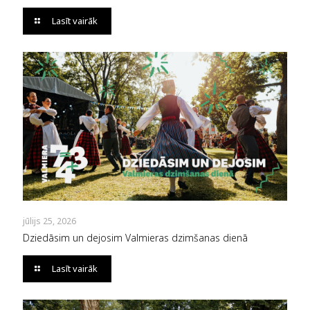
Lasīt vairāk
jūlijs 25, 2026
Dziedāsim un dejosim Valmieras dzimšanas dienā
Lasīt vairāk