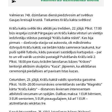
Valmieras 743. dzimšanas dienā piedzīvosim arī svētkus
Gaujas kreisajā krastā. Tiekamies Krāču kakta svētkos!
Krāču kakta svētki tiks atklāti jau trešdien, 22. jūlijā. Plkst. 17.00
būs iespēja izzināt Pārgaujas un Krāču kakta vēsturi un vietējo
iedzīvotāju stāstus pastaigā “Krāču kakta stāsti”. Kas bija
pirmais – dzelzceļa stacija vai autoosta, cik mākslinieku
dzīvojuši Krāču kaktā, vai tiešām kāda saimniece laukumā, kur
puiši spēlē futbolu, kādu pavasari sastādījusi kartupeļus – par
to un vēl vairāk uzzināsi pastaigā! Pulcēšanās Krāču ielā 2.
Plkst. 18.00 pie Kazu krācēm laivošanas bāzes “Krāces”
teritorijā atklāsim skulptūru “Kaza”. Jāpiemin, ka atklāšanas
ceremonijā piedalīsies arī pavisam īstas kazas.
Ceturtdien, 23. jūlijā, Krāču kaktā valdīs sportiska gaisotne.
Plkst. 16.00–20.00 norisināsies orientēšanās seriāla “Magnēts”
kārta “Krāču kakts” – distances ikvienam interesentam
atbilstoši vecumam un spējām. Dalības maksa: 1 EUR bērniem,
3 EUR senioriem, 5 EUR pieaugušajiem, kā arī 1 EUR –
atzīmēšanās iekārtas īre.
Savukārt sestdien, 25. jūlijā, laivošanas bāzes “Krāces”