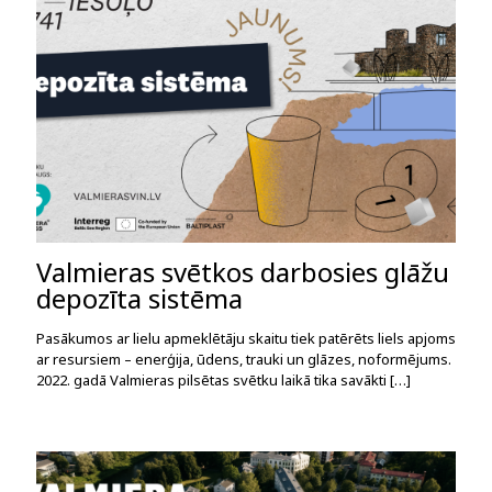
Valmieras svētkos darbosies glāžu
depozīta sistēma
Pasākumos ar lielu apmeklētāju skaitu tiek patērēts liels apjoms
ar resursiem – enerģija, ūdens, trauki un glāzes, noformējums.
2022. gadā Valmieras pilsētas svētku laikā tika savākti
[…]