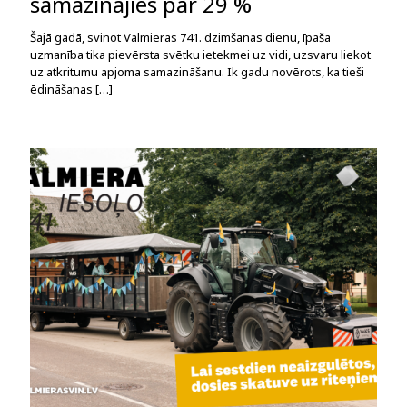
samazinājies par 29 %
Šajā gadā, svinot Valmieras 741. dzimšanas dienu, īpaša
uzmanība tika pievērsta svētku ietekmei uz vidi, uzsvaru liekot
uz atkritumu apjoma samazināšanu. Ik gadu novērots, ka tieši
ēdināšanas
[…]