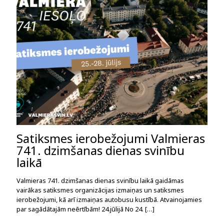
Satiksmes ierobežojumi Valmieras
741. dzimšanas dienas svinību
laikā
Valmieras 741. dzimšanas dienas svinību laikā gaidāmas
vairākas satiksmes organizācijas izmaiņas un satiksmes
ierobežojumi, kā arī izmaiņas autobusu kustībā. Atvainojamies
par sagādātajām neērtībām! 24.jūlijā No 24.
[…]