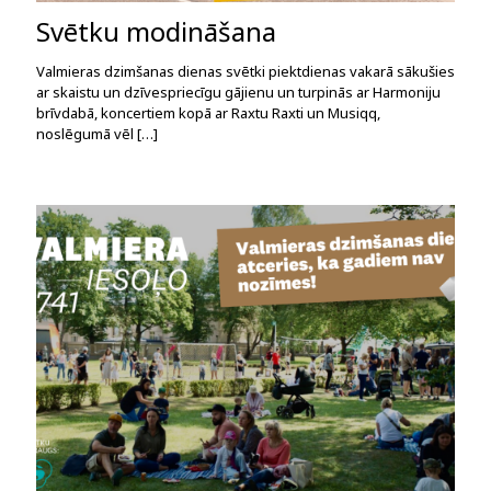
Svētku modināšana
Valmieras dzimšanas dienas svētki piektdienas vakarā sākušies
ar skaistu un dzīvespriecīgu gājienu un turpinās ar Harmoniju
brīvdabā, koncertiem kopā ar Raxtu Raxti un Musiqq,
noslēgumā vēl
[…]