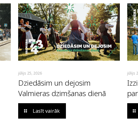
jūlijs 25, 2026
jūlijs
Dziedāsim un dejosim
Izz
Valmieras dzimšanas dienā
par
Lasīt vairāk