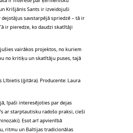
matā ir interese par ķermenisku
n Krišjānis Sants ir izveidojuši
dejotājus savstarpējā spriedzē – tā ir
 ir pieredze, ko daudzi skatītāji
ojušies vairākos projektos, no kuriem
u no kritiķu un skatītāju puses, tajā
s Lībietis (ģitāra). Producente: Laura
jā, īpaši interesējoties par dejas
s ar starptautisku radošo praksi, cieši
inozaki). Esot arī apvienībā
u, ritmu un Baltijas tradicionālas