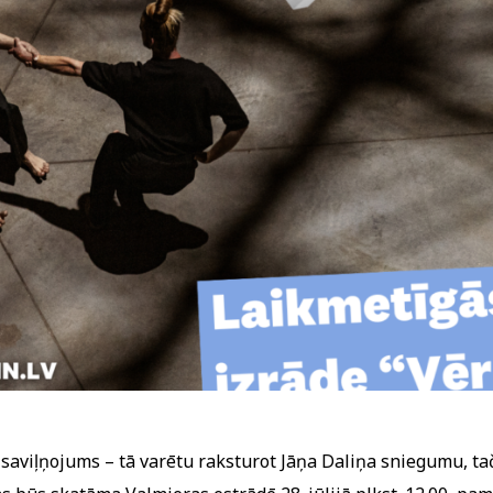
 saviļņojums – tā varētu raksturot Jāņa Daliņa sniegumu, taču