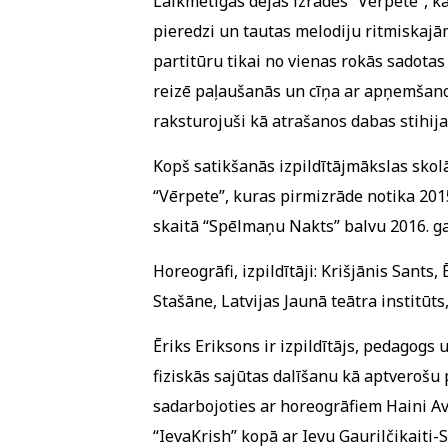
Laikmetīgās dejas izrādes “Vērpete”, ka
pieredzi un tautas melodiju ritmiskajām
partitūru tikai no vienas rokās sadotas
reizē paļaušanās un cīņa ar apņemšanos 
raksturojuši kā atrašanos dabas stihij
Kopš satikšanās izpildītājmākslas skolā
“Vērpete”, kuras pirmizrāde notika 2015
skaitā “Spēlmaņu Nakts” balvu 2016. g
Horeogrāfi, izpildītāji: Krišjānis Sants,
Stašāne, Latvijas Jaunā teātra institūt
Ēriks Eriksons ir izpildītājs, pedagogs 
fiziskās sajūtas dalīšanu kā aptverošu p
sadarbojoties ar horeogrāfiem Haini Av
“IevaKrish” kopā ar Ievu Gaurilčikaiti-