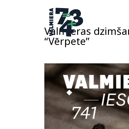
Valmieras dzimšan
“Vērpete”