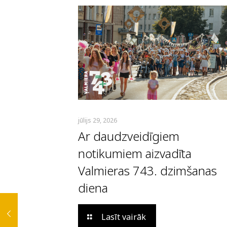
jūlijs 29, 2026
Ar daudzveidīgiem
notikumiem aizvadīta
Valmieras 743. dzimšanas
diena
Lasīt vairāk