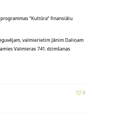
s programmas “Kultūra” finansiālu
 ieguvējam, valmierietim Jānim Daliņam
ekamies Valmieras 741. dzimšanas
0