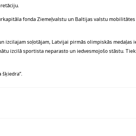
retāciju.
rkapitāla fonda Ziemeļvalstu un Baltijas valstu mobilitāte
n izcilajam soļotājam, Latvijai pirmās olimpiskās medaļas
zinātu izcilā sportista neparasto un iedvesmojošo stāstu. Ti
 šķiedra”.