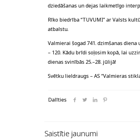
dziedāšanas un dejas laikmetīgo interp
Rīko biedrība “TUVUMI” ar Valsts kultū
atbalstu.
Valmierai šogad 741. dzimšanas diena u
– 120. Kādu brīdi soļosim kopā, lai uz
dienas svinībās 25.–28. jūlijā!
Svētku lieldraugs – AS “Valmieras stikla
Dalīties
Saistītie jaunumi