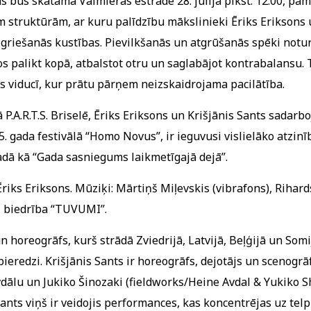
s būs skatāma Valmieras estrādē 28. jūlijā plkst. 12.00, pa
 struktūrām, ar kuru palīdzību mākslinieki Ēriks Eriksons u
 griešanās kustības. Pievilkšanās un atgrūšanās spēki notur 
palikt kopā, atbalstot otru un saglabājot kontrabalansu. Tā
as viducī, kur prātu pārņem neizskaidrojama pacilātība.
 P.A.R.T.S. Briselē, Ēriks Eriksons un Krišjānis Sants sadarb
. gada festivālā “Homo Novus”, ir ieguvusi vislielāko atzinīb
adā kā “Gada sasniegums laikmetīgajā dejā”.
 Ēriks Eriksons. Mūziķi: Mārtiņš Miļevskis (vibrafons), Rihard
s, biedrība “TUVUMI”.
un horeogrāfs, kurš strādā Zviedrijā, Latvijā, Beļģijā un Somi
ieredzi. Krišjānis Sants ir horeogrāfs, dejotājs un scenogrāf
dālu un Jukiko Šinozaki (fieldworks/Heine Avdal & Yukiko Sh
Sants viņš ir veidojis performances, kas koncentrējas uz telp