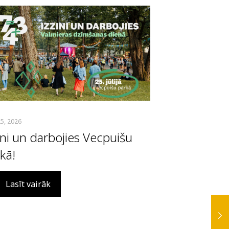
 25, 2026
ini un darbojies Vecpuišu
kā!
Lasīt vairāk