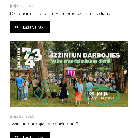
jūlijs 25, 2026
Dziedāsim un dejosim Valmieras dzimšanas dienā
Lasīt vairāk
jūlijs 25, 2026
Izzini un darbojies Vecpuišu parkā!
Lasīt vairāk