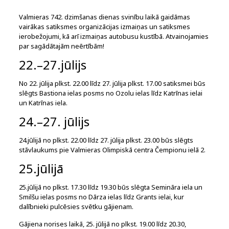
Valmieras 742. dzimšanas dienas svinību laikā gaidāmas
vairākas satiksmes organizācijas izmaiņas un satiksmes
ierobežojumi, kā arī izmaiņas autobusu kustībā. Atvainojamies
par sagādātajām neērtībām!
22.–27.jūlijs
No 22. jūlija plkst. 22.00 līdz 27. jūlija plkst. 17.00 satiksmei būs
slēgts Bastiona ielas posms no Ozolu ielas līdz Katrīnas ielai
un Katrīnas iela.
24.–27. jūlijs
24.jūlijā no plkst. 22.00 līdz 27. jūlija plkst. 23.00 būs slēgts
stāvlaukums pie Valmieras Olimpiskā centra Čempionu ielā 2.
25.jūlijā
25.jūlijā no plkst. 17.30 līdz 19.30 būs slēgta Semināra iela un
Smilšu ielas posms no Dārza ielas līdz Grants ielai, kur
dalībnieki pulcēsies svētku gājienam.
Gājiena norises laikā, 25. jūlijā no plkst. 19.00 līdz 20.30,