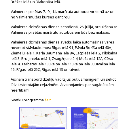
Brēžas ielā un Diakonāta ielā.
Valmieras pilsētas 7., 9., 14. maršruta autobusi virzienā uz un
no Valmiermuižas kursēs gar tirgu.
Valmieras dzimšanas dienas sestdienā, 26. jūlijā, braukšana ar
Valmieras pilsētas maršrutu autobusiem būs bez maksas.
Valmieras dzimšanas dienas svētku laikā automašīnas varēs
novietot stāvlaukumos: Rīgas ielā 91, Pāvila Rozīša ielā 40A,
Ziemeļu ielā 1, Kārļa Baumaņa ielā 8A, Lāčplēša ielā 2, Pilskalna
ielā 3, Bruņinieku ielā 1, Zvaigžņu ielā 4, Meža ielā 12A, Cēsu
ielā 4, Tērbatas ielā 13, Raiņa ielā 11, Raiņa ielā 3, Dīvaliņa ielā
15, Rīgas ielā 25C, Rīgas ielā 13 un citviet.
Aicinām transportlīdzekļu vadītājus būt uzmanīgiem un sekot
līdzi izvietotajām ceļazīmēm. Atvainojamies par sagādātajām
neērtībām!
Svētku programma
šeit
.