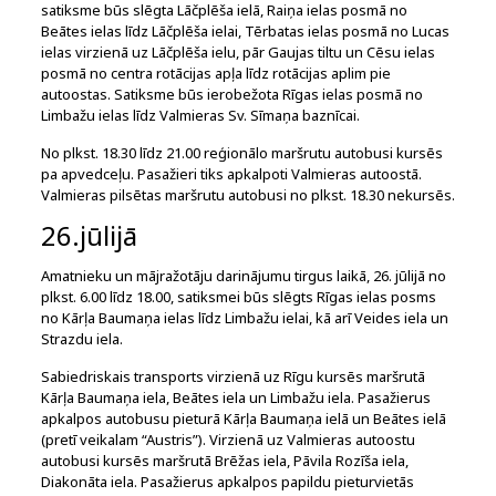
satiksme būs slēgta Lāčplēša ielā, Raiņa ielas posmā no
Beātes ielas līdz Lāčplēša ielai, Tērbatas ielas posmā no Lucas
ielas virzienā uz Lāčplēša ielu, pār Gaujas tiltu un Cēsu ielas
posmā no centra rotācijas apļa līdz rotācijas aplim pie
autoostas. Satiksme būs ierobežota Rīgas ielas posmā no
Limbažu ielas līdz Valmieras Sv. Sīmaņa baznīcai.
No plkst. 18.30 līdz 21.00 reģionālo maršrutu autobusi kursēs
pa apvedceļu. Pasažieri tiks apkalpoti Valmieras autoostā.
Valmieras pilsētas maršrutu autobusi no plkst. 18.30 nekursēs.
26.jūlijā
Amatnieku un mājražotāju darinājumu tirgus laikā, 26. jūlijā no
plkst. 6.00 līdz 18.00, satiksmei būs slēgts Rīgas ielas posms
no Kārļa Baumaņa ielas līdz Limbažu ielai, kā arī Veides iela un
Strazdu iela.
Sabiedriskais transports virzienā uz Rīgu kursēs maršrutā
Kārļa Baumaņa iela, Beātes iela un Limbažu iela. Pasažierus
apkalpos autobusu pieturā Kārļa Baumaņa ielā un Beātes ielā
(pretī veikalam “Austris”). Virzienā uz Valmieras autoostu
autobusi kursēs maršrutā Brēžas iela, Pāvila Rozīša iela,
Diakonāta iela. Pasažierus apkalpos papildu pieturvietās