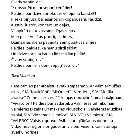
Čiv riv septiņ’ div’!
Ir nosvinēti mani septiņ’ četr’ div’!
Paldies par dzīvesprieku un vēlējumu kaudzīt’!
Prieks bij’ jūsu ballēšanos un kopābūšanu raudzīt.
Kustīb’, lustīb’, koncerti un dejas,
Visapkārt daudzas smaidīgas sejas.
Man pat ir veltītas priecīgas rīmes,
Dzimšanas diena pavadīta zem pozitīvas zīmes.
Paldies, paldies, ka manu sirdi sildāt
Un dzīvesprieka kausu līdz malām pildāt!
Čiv riv septiņ’ div’!
Paldies par lieliskiem septiņ’ četr’ div’!
Tava Valmiera
Pateicamies par atbalstu svētku tapšanā: SIA “Valmiermuižas
alus”, SIA “Naukšēni”, “AlkOutlet”, “Venden”, SIA “Metāla
alianse” Zemessardzes 22. kaujas nodrošinājuma bataljonam,
“Vivacolor”! Paldies par sadarbību Valmieras tehnikumam,
Valmieras Dizaina un mākslas vidusskolai, Valmieras Mūzikas
skolai, SIA “Vidzemes slimnīca”, SIA “VTU Valmiera”, SIA
“VALPRO”, Valsts ugunsdzēsības un glābšanas dienesta
Vidzemes reģiona brigādei un visiem, visiem, kuri īstenoja
svētku norises!