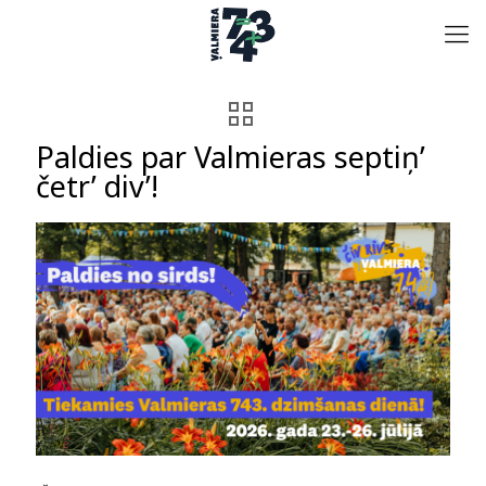
Paldies par Valmieras septiņ’
četr’ div’!