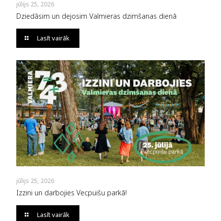
jūlijs 25, 2026
Dziedāsim un dejosim Valmieras dzimšanas dienā
Lasīt vairāk
jūlijs 25, 2026
Izzini un darbojies Vecpuišu parkā!
Lasīt vairāk