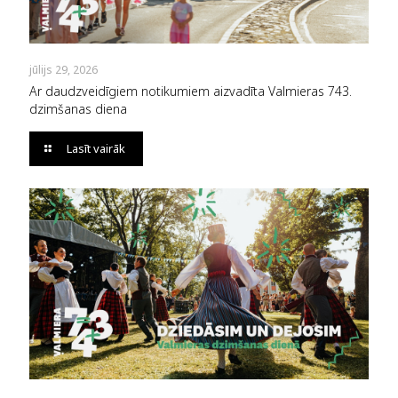
jūlijs 29, 2026
Ar daudzveidīgiem notikumiem aizvadīta Valmieras 743.
dzimšanas diena
Lasīt vairāk