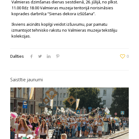
Valmieras dzimšanas dienas sestdienā, 26. jūlijā, no plkst.
11.00 līdz 18.00 Valmieras muzeja teritorijā norisināsies
koprades darbnīca “Sienas dekora izšūšana”.
Ikviens aicināts kopīgi veidot izšuvumu, par pamatu
izmantojot tehnisko rakstu no Valmieras muzeja tekstiliju
kolekcijas.
Dalīties
0
Saistītie jaunumi