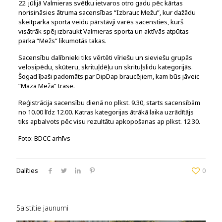
22. jūlijā Valmieras svētku ietvaros otro gadu pēc kārtas
norisināsies ātruma sacensības “Izbrauc Mežu”, kur dažādu
skeitparka sporta veidu pārstāvji varēs sacensties, kurš
visātrāk spēj izbraukt Valmieras sporta un aktīvās atpūtas
parka “Mežs” līkumotās takas.
Sacensību dalībnieki tiks vērtēti vīriešu un sieviešu grupās
velosipēdu, skūteru, skrituļdēļu un skrituļslidu kategorijās.
Šogad īpaši padomāts par DipDap braucējiem, kam būs jāveic
“Mazā Meža” trase.
Reģistrācija sacensību dienā no plkst. 9.30, starts sacensībām
no 10.00 līdz 12.00. Katras kategorijas ātrākā laika uzrādītājs
tiks apbalvots pēc visu rezultātu apkopošanas ap plkst. 12.30.
Foto: BDCC arhīvs
Dalīties
0
Saistītie jaunumi