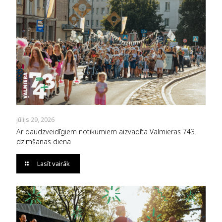
jūlijs 29, 2026
Ar daudzveidīgiem notikumiem aizvadīta Valmieras 743.
dzimšanas diena
Lasīt vairāk