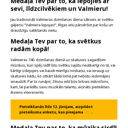
Medaļa Tev par to, ka lepojies ar
sevi, līdzcilvēkiem un Valmieru!
Jau tradicionāli Valmieras dzimšanas diena sāksies ar svētku
gājienu “Valmiera lepojas!”, Rīgas ielu pārvēršot par košu un
draudzīgu satikšanās vietu.
Medaļa Tev par to, ka svētkus
radām kopā!
Valmieras 740. dzimšanas dienā uz skatuves sagaidīsim
mūziķus, kuri spēj radīt īstu svētku sajūtu neatkarīgi no tā, vai
kārtīgi izdejojies vai baudi mierīgu noskaņu, vai ieraugi uz
skatuves kādu, ko citkārt šādā lomā pat nebūtu iedomājies
ieraudzīt. Par to runājot, Ziloņu ielā būs brīvais mikrofons,
kam, lai parādītu savu muzikālo talantu, aicināts pieteikties
ikviens interesents.
Pieteikšanās līdz 12. jūnijam, aizpildot
pieteikuma anketu, kas pieejama
šeit
.
Medaļa Tev par to, ka mūzika sirdī!