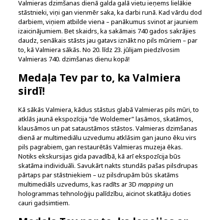
Valmieras dzimšanas dienā galda galā vietu ieņems lielākie
stāstnieki, viņi gan vienmēr saka, ka darbi runā. Kad vārdu dod
darbiem, viņiem atbilde viena – panākumus svinot ar jauniem
izaicinājumiem. Bet skaidrs, ka sakāmais 740 gados sakrājies
daudz, senākais stāsts jau gatavs iznākt no pils mūriem – par
to, kā Valmiera sākās. No 20. līdz 23. jūlijam piedzīvosim
Valmieras 740. dzimšanas dienu kopā!
Medaļa Tev par to, ka Valmiera
sirdī!
Kā sākās Valmiera, kādus stāstus glabā Valmieras pils mūri, to
atklās jaunā ekspozīcija “de Woldemer” lasāmos, skatāmos,
klausāmos un pat sataustāmos stāstos. Valmieras dzimšanas
dienā ar multimediālu uzvedumu atklāsim gan jauno ēku virs
pils pagrabiem, gan restaurētās Valmieras muzeja ēkas.
Notiks ekskursijas gida pavadībā, kā arī ekspozīcija būs
skatāma individuāli. Savukārt nakts stundās pašas pilsdrupas
pārtaps par stāstniekiem – uz pilsdrupām būs skatāms
multimediāls uzvedums, kas radīts ar 3D
mapping
un
hologrammas tehnoloģiju palīdzību, aicinot skatītāju doties
cauri gadsimtiem.