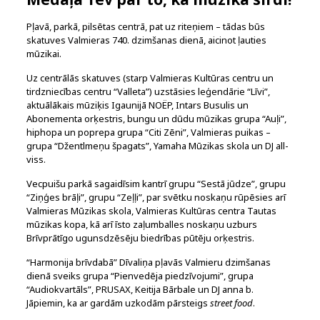
Pļavā, parkā, pilsētas centrā, pat uz riteņiem – tādas būs
skatuves Valmieras 740. dzimšanas dienā, aicinot ļauties
mūzikai.
Uz centrālās skatuves (starp Valmieras Kultūras centru un
tirdzniecības centru “Valleta”) uzstāsies leģendārie “Līvi”,
aktuālākais mūziķis Igaunijā NOËP, Intars Busulis un
Abonementa orķestris, bungu un dūdu mūzikas grupa “Auļi”,
hiphopa un poprepa grupa “Citi Zēni”, Valmieras puikas –
grupa “Džentlmeņu špagats”, Yamaha Mūzikas skola un DJ all-
viss.
Vecpuišu parkā sagaidīsim kantrī grupu “Sestā jūdze”, grupu
“Ziņģes brāļi”, grupu “Zeļļi”, par svētku noskaņu rūpēsies arī
Valmieras Mūzikas skola, Valmieras Kultūras centra Tautas
mūzikas kopa, kā arī īsto zaļumballes noskaņu uzburs
Brīvprātīgo ugunsdzēsēju biedrības pūtēju orķestris.
“Harmonija brīvdabā” Dīvaliņa pļavās Valmieru dzimšanas
dienā sveiks grupa “Pienvedēja piedzīvojumi”, grupa
“Audiokvartāls”, PRUSAX, Keitija Bārbale un DJ anna b.
Jāpiemin, ka ar gardām uzkodām pārsteigs
street food
.