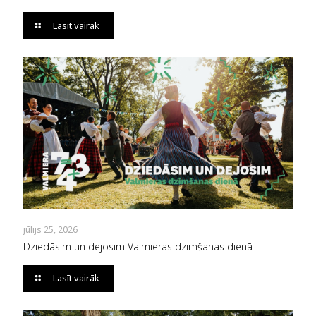
Lasīt vairāk
jūlijs 25, 2026
Dziedāsim un dejosim Valmieras dzimšanas dienā
Lasīt vairāk