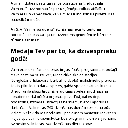
Aicinām doties pastaigā vai velobraucienā “Industriālā
Valmiera”, uzzinot vairāk par uzņēmējdarbības attīstību
Valmierā un kāpēc saka, ka Valmiera ir industriāla pilsēta, kas
patiesībā ir mežs.
Arī SIA “Valmieras ūdens” attīrīšanas iekārtu teritorijā
norisināsies ekskursija un uzvedums ģimenēm ar bērniem
“Ūdens sarunas”.
Medaļa Tev par to, ka dzīvesprieku
godā!
Valmieras dzimšanas dienas tirgus, īpaša programma topošajā
mākslas telpā “Kurtuve”, Rīgas cirka skolas stacijas
(žonglēšana, līdzsvars, burbuļi, diabolo), mākslinieku plenērs,
lielais pikniks un dārza spēles, galda spēles, Gaujas krastu
Bingo, vinila plašu tirdziņš, erudīcijas spēles, modināšana
sestdienas rītā pūtēju orķestra pavadībā, balles deju
nodarbība, izstādes, atrakcijas bērniem, svētku apdrukas
darbnīca – Valmieras 740. dzimšanas dienā interesanti būs
visiem. Vēl tik daudz notikumu, par kuriem pastāstīt! Ieskaties
mājaslapā valmierasvin.lv, tur būs programma un visi jaunumi.
Svinēsim Valmieras 740. dzimšanas dienu kopā!