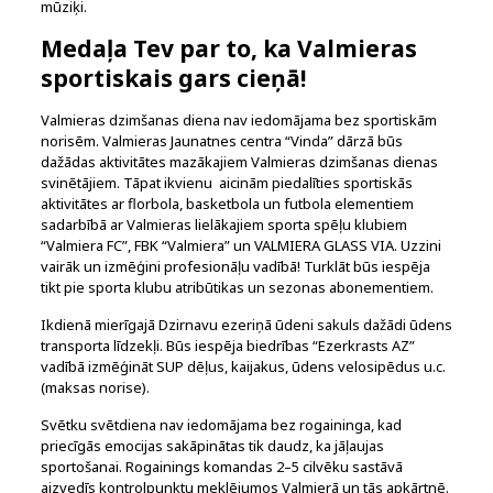
mūziķi.
Medaļa Tev par to, ka Valmieras
sportiskais gars cieņā!
Valmieras dzimšanas diena nav iedomājama bez sportiskām
norisēm. Valmieras Jaunatnes centra “Vinda” dārzā būs
dažādas aktivitātes mazākajiem Valmieras dzimšanas dienas
svinētājiem. Tāpat ikvienu aicinām piedalīties sportiskās
aktivitātes ar florbola, basketbola un futbola elementiem
sadarbībā ar Valmieras lielākajiem sporta spēļu klubiem
“Valmiera FC”, FBK “Valmiera” un VALMIERA GLASS VIA. Uzzini
vairāk un izmēģini profesionāļu vadībā! Turklāt būs iespēja
tikt pie sporta klubu atribūtikas un sezonas abonementiem.
Ikdienā mierīgajā Dzirnavu ezeriņā ūdeni sakuls dažādi ūdens
transporta līdzekļi. Būs iespēja biedrības “Ezerkrasts AZ”
vadībā izmēģināt SUP dēļus, kaijakus, ūdens velosipēdus u.c.
(maksas norise).
Svētku svētdiena nav iedomājama bez rogaininga, kad
priecīgās emocijas sakāpinātas tik daudz, ka jāļaujas
sportošanai. Rogainings komandas 2–5 cilvēku sastāvā
aizvedīs kontrolpunktu meklējumos Valmierā un tās apkārtnē.