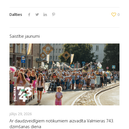
Dalīties
0
Saistītie jaunumi
jūlijs 29, 2026
Ar daudzveidīgiem notikumiem aizvadīta Valmieras 743.
dzimšanas diena