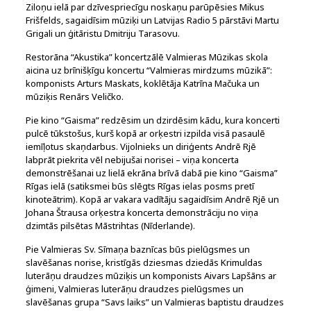
Ziloņu ielā par dzīvespriecīgu noskaņu parūpēsies Mikus
Frišfelds, sagaidīsim mūziķi un Latvijas Radio 5 pārstāvi Martu
Grigali un ģitāristu Dmitriju Tarasovu.
Restorāna “Akustika” koncertzālē Valmieras Mūzikas skola
aicina uz brīnišķīgu koncertu “Valmieras mirdzums mūzikā”:
komponists Arturs Maskats, koklētāja Katrīna Mačuka un
mūziķis Renārs Veličko.
Pie kino “Gaisma” redzēsim un dzirdēsim kādu, kura koncerti
pulcē tūkstošus, kurš kopā ar orķestri izpilda visā pasaulē
iemīļotus skaņdarbus. Vijolnieks un diriģents Andrē Rjē
labprāt piekrita vēl nebijušai norisei – viņa koncerta
demonstrēšanai uz lielā ekrāna brīvā dabā pie kino “Gaisma”
Rīgas ielā (satiksmei būs slēgts Rīgas ielas posms pretī
kinoteātrim). Kopā ar vakara vadītāju sagaidīsim Andrē Rjē un
Johana Štrausa orķestra koncerta demonstrāciju no viņa
dzimtās pilsētas Māstrihtas (Nīderlande).
Pie Valmieras Sv. Sīmaņa baznīcas būs pielūgsmes un
slavēšanas norise, kristīgās dziesmas dziedās Krimuldas
luterāņu draudzes mūziķis un komponists Aivars Lapšāns ar
ģimeni, Valmieras luterāņu draudzes pielūgsmes un
slavēšanas grupa “Savs laiks” un Valmieras baptistu draudzes