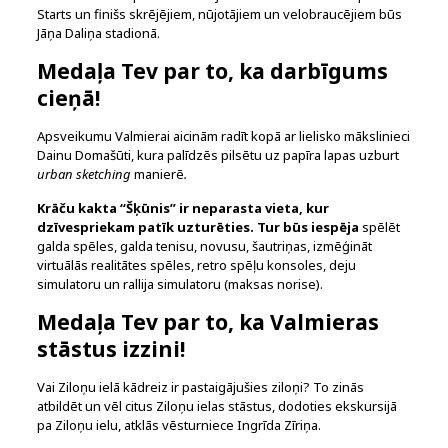
Starts un finišs skrējējiem, nūjotājiem un velobraucējiem būs
Jāņa Daliņa stadionā.
Medaļa Tev par to, ka darbīgums
cieņā!
Apsveikumu Valmierai aicinām radīt kopā ar lielisko mākslinieci
Dainu Domašūti, kura palīdzēs pilsētu uz papīra lapas uzburt
urban sketching
manierē
.
Krāču kakta “Šķūnis” ir neparasta vieta, kur
dzīvespriekam patīk uzturēties. Tur būs iespēja
spēlēt
galda spēles, galda tenisu, novusu, šautriņas, izmēģināt
virtuālās realitātes spēles, retro spēļu konsoles, deju
simulatoru un rallija simulatoru (maksas norise).
Medaļa Tev par to, ka Valmieras
stāstus izzini!
Vai Ziloņu ielā kādreiz ir pastaigājušies ziloņi? To zinās
atbildēt un vēl citus Ziloņu ielas stāstus, dodoties ekskursijā
pa Ziloņu ielu, atklās vēsturniece Ingrīda Zīriņa.